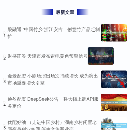
最新文章
股融通 “中国竹乡”浙江安吉：创意竹产品赶制
1
忙
财盛证券 天津市发布雷电黄色预警信号
2
金景配资 小剧场演出场次持续增长 成为演出
3
市场重要增长引擎
通盈配资 DeepSeek公告：将大幅上调API服
4
务定价
优配好油 （走进中国乡村）湖南乡村闲置老
5
宅变身创业空间 催生文旅新业态