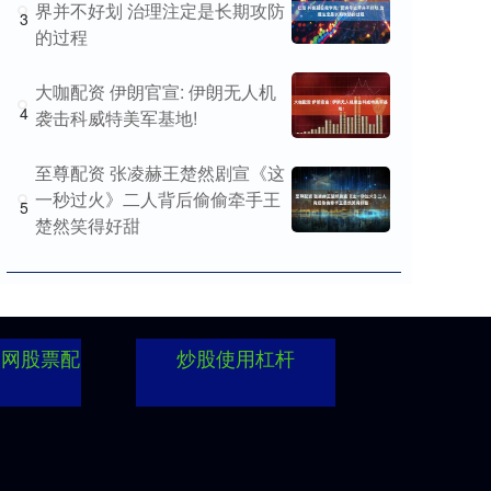
界并不好划 治理注定是长期攻防
3
的过程
大咖配资 伊朗官宣: 伊朗无人机
4
袭击科威特美军基地!
至尊配资 张凌赫王楚然剧宣《这
一秒过火》二人背后偷偷牵手王
5
楚然笑得好甜
资网股票配
炒股使用杠杆