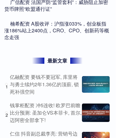
​广信配资 法国严防“监管套利”：威胁阻止加密
货币牌照“欧盟通行证”
​楠希配资 A股收评：沪指涨033%，创业板指
涨186%站上2400点，CRO、CPO、创新药等概
念走强
最新文章
亿融配资 要钱不要冠军, 库里将
与勇士续约2年1.36亿的顶薪, 锁
1
死补强空间
钱掌柜配资 冲5连收! 欧罗巴前瞻
比分预测: 圣加仑VS本菲卡, 首尔,
2
迈阿密全部拿下!
仁信 抖音副总裁李亮: 营销号边