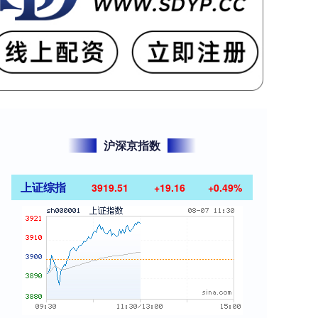
沪深京指数
上证综指
3919.51
+19.16
+0.49%