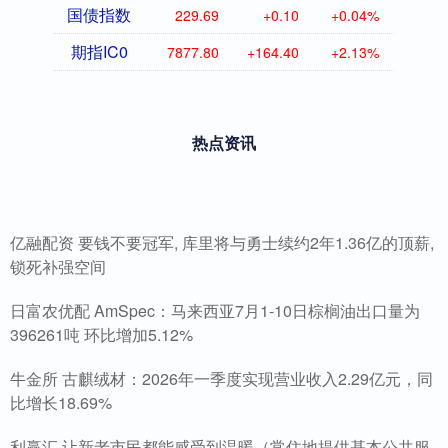
国债指数
229.69
+0.10
+0.04%
期指IC0
7877.80
+164.40
+2.13%
热点资讯
亿融配资 要钱不要冠军, 库里将与勇士续约2年1.36亿的顶薪,
锁死补强空间
日富农优配 AmSpec：马来西亚7月1-10日棕榈油出口量为
396261吨 环比增加5.12%
牛金所 古麒绒材：2026年一季度实现营业收入2.29亿元，同
比增长18.69%
利赢汇 让新老市民都能感受到温暖（常住地提供基本公共服