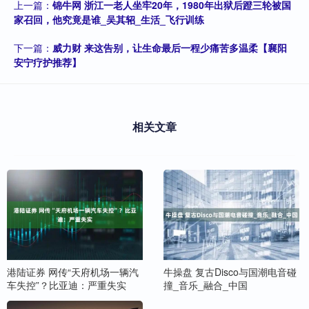
上一篇：
锦牛网 浙江一老人坐牢20年，1980年出狱后蹬三轮被国
家召回，他究竟是谁_吴其轺_生活_飞行训练
下一篇：
威力财 来这告别，让生命最后一程少痛苦多温柔【襄阳
安宁疗护推荐】
相关文章
港陆证券 网传“天府机场一辆汽
牛操盘 复古Disco与国潮电音碰
车失控”？比亚迪：严重失实
撞_音乐_融合_中国