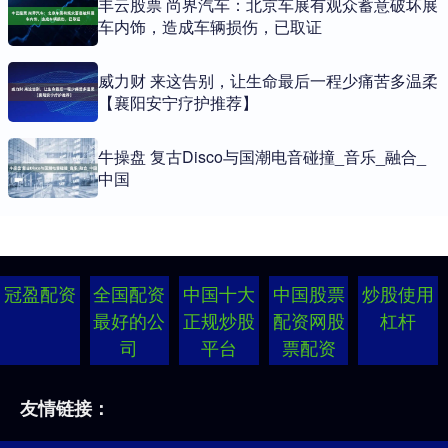
丰云股票 尚界汽车：北京车展有观众蓄意破坏展
车内饰，造成车辆损伤，已取证
威力财 来这告别，让生命最后一程少痛苦多温柔
【襄阳安宁疗护推荐】
牛操盘 复古Disco与国潮电音碰撞_音乐_融合_
中国
冠盈配资
全国配资
中国十大
中国股票
炒股使用
最好的公
正规炒股
配资网股
杠杆
司
平台
票配资
友情链接：