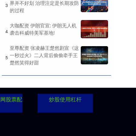
界并不好划 治理注定是长期攻防
3
的过程
大咖配资 伊朗官宣: 伊朗无人机
4
袭击科威特美军基地!
至尊配资 张凌赫王楚然剧宣《这
一秒过火》二人背后偷偷牵手王
5
楚然笑得好甜
资网股票配
炒股使用杠杆