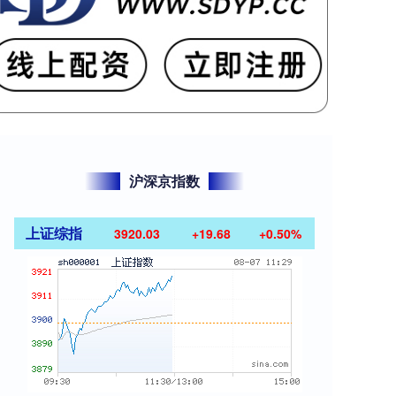
沪深京指数
上证综指
3920.03
+19.68
+0.50%