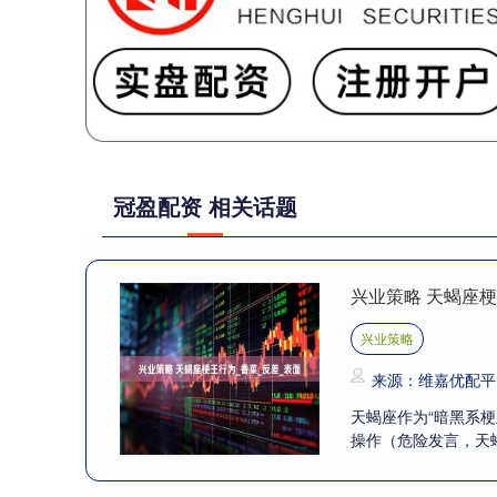
冠盈配资 相关话题
兴业策略 天蝎座梗
兴业策略
来源：维嘉优配平
天蝎座作为“暗黑系梗
操作（危险发言，天蝎勿