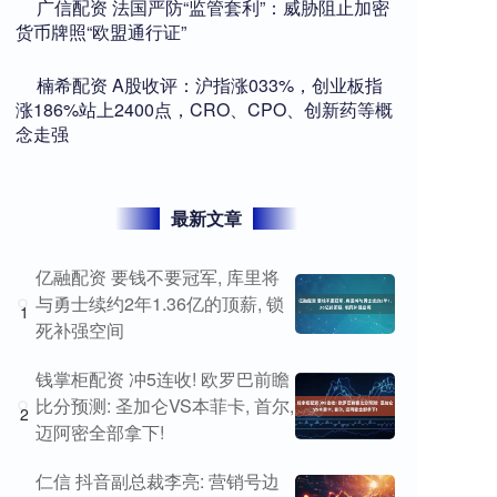
​广信配资 法国严防“监管套利”：威胁阻止加密
货币牌照“欧盟通行证”
​楠希配资 A股收评：沪指涨033%，创业板指
涨186%站上2400点，CRO、CPO、创新药等概
念走强
最新文章
亿融配资 要钱不要冠军, 库里将
与勇士续约2年1.36亿的顶薪, 锁
1
死补强空间
钱掌柜配资 冲5连收! 欧罗巴前瞻
比分预测: 圣加仑VS本菲卡, 首尔,
2
迈阿密全部拿下!
仁信 抖音副总裁李亮: 营销号边