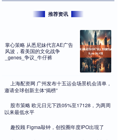
推荐资讯
掌心策略 从悉尼妹代言AE广告
风波，看美国的文化战争
_genes_争议_牛仔裤
​上海配资网 广州发布十五运会场景机会清单，
邀请全球创新主体“揭榜”
​股市策略 欧元日元下跌05%至17128，为两周
以来最低水平
​趣投顾 Figma敲钟，创投圈年度IPO出现了