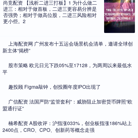
尚竞配资 【浅析二进三打板】1 为什么做二
进三：相对于做首板，二进三更容易分辨是
否强势；相对于做高位股，二进三风险相对
更小些。2
​上海配资网 广州发布十五运会场景机会清单，邀请全球创
新主体“揭榜”
​股市策略 欧元日元下跌05%至17128，为两周以来最低水
平
​趣投顾 Figma敲钟，创投圈年度IPO出现了
​广信配资 法国严防“监管套利”：威胁阻止加密货币牌照“欧
盟通行证”
​楠希配资 A股收评：沪指涨033%，创业板指涨186%站上
2400点，CRO、CPO、创新药等概念走强