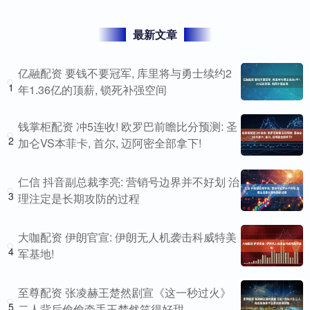
最新文章
亿融配资 要钱不要冠军, 库里将与勇士续约2
1
年1.36亿的顶薪, 锁死补强空间
钱掌柜配资 冲5连收! 欧罗巴前瞻比分预测: 圣
2
加仑VS本菲卡, 首尔, 迈阿密全部拿下!
仁信 抖音副总裁李亮: 营销号边界并不好划 治
3
理注定是长期攻防的过程
大咖配资 伊朗官宣: 伊朗无人机袭击科威特美
4
军基地!
至尊配资 张凌赫王楚然剧宣《这一秒过火》
5
二人背后偷偷牵手王楚然笑得好甜