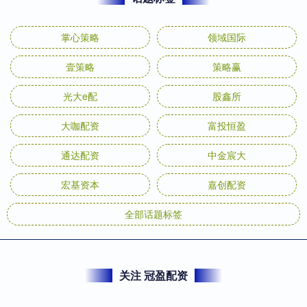
掌心策略
领域国际
壹策略
策略赢
光大e配
股鑫所
大咖配资
富投恒盈
通达配资
中金宸大
宏基资本
嘉创配资
全部话题标签
关注 冠盈配资