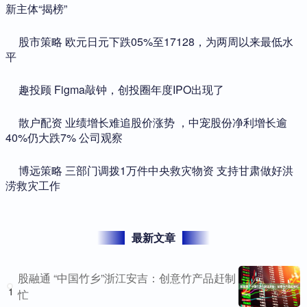
新主体“揭榜”
​股市策略 欧元日元下跌05%至17128，为两周以来最低水
平
​趣投顾 Figma敲钟，创投圈年度IPO出现了
​散户配资 业绩增长难追股价涨势 ，中宠股份净利增长逾
40%仍大跌7% 公司观察
​博远策略 三部门调拨1万件中央救灾物资 支持甘肃做好洪
涝救灾工作
最新文章
股融通 “中国竹乡”浙江安吉：创意竹产品赶制
1
忙