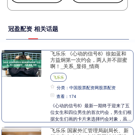
冠盈配资 相关话题
飞乐乐 《心动的信号8》徐如蓝和
方益炯第一次约会，两人并不甜蜜
啊！_关系_显得_情商
飞乐乐
分类：中国股票配资网股票配资
查看：174
《心动的信号8》最新一期终于迎来了五
位女生和四位男生的首次约会，男生们根
据女生们画的卡片来选择约会对象，虽然
这种方式实际上属于盲选。方益炯在一开
飞乐乐 国家外汇管理局副局长、新
始便对徐如蓝产生....