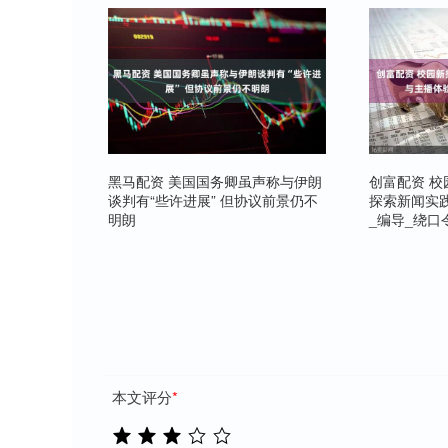
黑马配资 美国国务卿虽声称与伊朗
创富配资 校
谈判有“些许进展” 但协议前景仍不
探索新闻实
明朗
_编导_绕口
本文评分
*