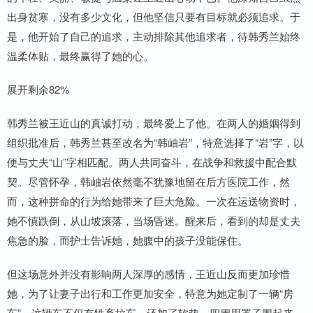
出身贫寒，没有多少文化，但他坚信只要有目标就必须追求。于
是，他开始了自己的追求，主动排除其他追求者，待韩秀兰始终
温柔体贴，最终赢得了她的心。
展开剩余82%
韩秀兰被王近山的真诚打动，最终爱上了他。在两人的婚姻得到
组织批准后，韩秀兰甚至改名为“韩岫岩”，特意选择了“岩”字，以
便与丈夫“山”字相匹配。两人共同奋斗，在战争和救援中配合默
契。尽管怀孕，韩岫岩依然毫不犹豫地留在后方医院工作，然
而，这种拼命的行为给她带来了巨大危险。一次在运送物资时，
她不慎跌倒，从山坡滚落，当场昏迷。醒来后，看到的却是丈夫
焦急的脸，而护士告诉她，她腹中的孩子没能保住。
但这场意外并没有影响两人深厚的感情，王近山反而更加珍惜
她，为了让妻子出行和工作更加安全，特意为她定制了一辆“房
车”。这辆车不仅有牲畜拉车，还加了软垫，四周用罩子围起来，