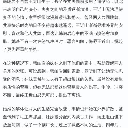
韩岫岩不再给王近山生子，甚至在丈夫面前服用了避孕药，以此
来表明自己的决心。夫妻之间的矛盾逐渐加深，王近山无法理解
妻子的心情，家里经常弥漫着紧张和愁云。曾经两人共同跳舞、
共享快乐时光的日子变得越来越遥远。王近山渐渐寻求外界的安
慰，喜欢和他人共舞，而这让韩岫岩心中的不满与愤怒愈加膨
胀。她甚至有一次在怒气冲冲时，恶言相向，侮辱王近山，挑起
了更为严重的争执。
在这种情况下，韩岫岩的妹妹来到了他们的家中，帮助缓解两人
关系的紧张。可没想到，韩岫岩回到家后，竟听到了让她无法忍
受的消息：妹妹竟然与丈夫有了超出常规的关系。虽然没有发生
实质性的背叛，但她无法忍受这份背叛带来的伤害。争吵、冲突
不断，最终王近山忍无可忍，提出了离婚。
婚姻的解体让两人的生活完全改变，事情也开始在外界扩散，甚
至传到了毛主席那里。妹妹被分配到内蒙古工作，而王近山也下
放至河南，做了一个副厂长，过上了截然不同的生活。四年后，