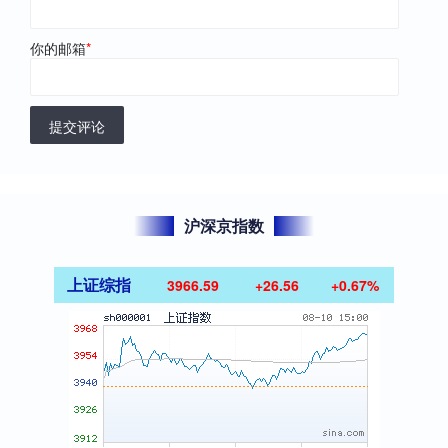
你的邮箱
*
提交评论
沪深京指数
上证综指
3966.59
+26.56
+0.67%