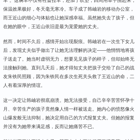
保温效果极好，冬天毫无寒冷。车子成了韩岫岩的移动办公室，
而王近山的细心与体贴也让她深感幸福。虽然她失去了孩子，但
在她的眼中，王近山依旧是最为宠爱她的丈夫。
然而，时间不久后，感情开始出现裂痕。韩岫岩在一次生下女儿
后，发现丈夫似乎做出了让她无法理解的决定——他悄悄地将孩
子送走了。她当时虚弱无力，想要见见孩子的样子，但却始终无
法接触到她。直到几天后，她才得知丈夫把孩子交给了自己的战
友朱铁民照顾，因为朱铁民在多次生死关头救了王近山的命，二
人有着深厚的情谊。
这一决定让韩岫岩彻底崩溃。她无法接受，自己辛辛苦苦怀孕十
月、辛苦生产的孩子竟然像人情一样被送走。她内心的愤怒像火
山爆发般无法抑制，她决定用自己的方式报复丈夫。但她的报复
并没有为她带来满足感，反而让她痛苦不已。