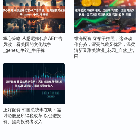
掌心策略 从悉尼妹代言AE广告
维海配资 穿裙子拍照，这些动
风波，看美国的文化战争
作姿势，漂亮气质又优雅，温柔
_genes_争议_牛仔裤
清新又甜美浪漫_花园_自然_氛
围
正好配资 韩国总统李在明：需
讨论股息所得税改革 以促进投
资、提高投资者收入