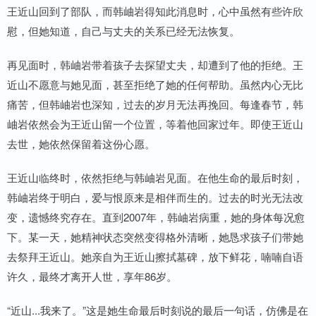
王近山回到了部队，而韩岫岩得知此消息时，心中虽然有些许欣
慰，但她知道，自己与丈夫的关系已经无法恢复。
再见面时，韩岫岩带着孩子去探望丈夫，却遭到了他的拒绝。王
近山不愿意与她见面，甚至拒绝了她的任何帮助。虽然内心无比
痛苦，但韩岫岩也深知，过去的岁月无法再挽回。每逢春节，韩
岫岩依然会为王近山留一个位置，等着他回家过年。即使王近山
去世，她依然保留着这份心愿。
王近山临终时，依然拒绝与韩岫岩见面。在他生命的最后时刻，
韩岫岩终于明白，爱与恨原来是相伴而生的。过去的时光无法改
变，遗憾终究存在。直到2007年，韩岫岩病重，她的身体每况愈
下。某一天，她精神状态突然变得格外清晰，她恳求孩子们带她
去祭拜王近山。她亲自为王近山擦拭墓碑，放下鲜花，喃喃自语
许久，最终才离开人世，享年86岁。
“近山...我来了。”这是她生命最后时刻说的最后一句话，仿佛是在