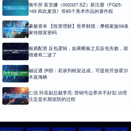
衡牛所 富安娜（002327.SZ）新注册《FQ25-
169 风吹麦浪》等85个美术作品的著作权
豪极资本 【投资理财】世界财团：摩根家族58条
家传致富密码
银易配资 反包逻辑，如果断板之后反包失败，就
很难有二波了
融证通 伊朗：若谈判框架达成，可提前开放霍尔
木兹海峡
仁信 抖音副总裁李亮: 营销号边界并不好划 治理
注定是长期攻防的过程