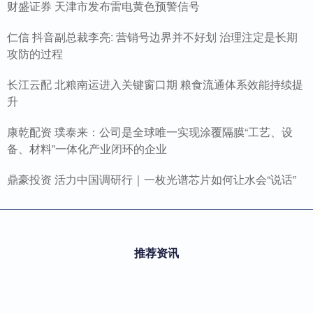
财盛证券 天津市发布雷电黄色预警信号
仁信 抖音副总裁李亮: 营销号边界并不好划 治理注定是长期
攻防的过程
长江云配 北粮南运进入关键窗口期 粮食流通体系效能持续提
升
康乾配资 璞泰来：公司是全球唯一实现涂覆隔膜“工艺、设
备、材料”一体化产业闭环的企业
鼎豪投资 活力中国调研行｜一枚光谱芯片如何让水会“说话”
推荐资讯