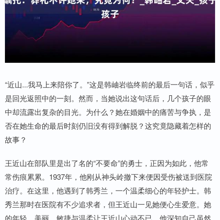
“近山...我马上来陪你了。”这是韩岫岩临终前的最后一句话，似乎
是回光返照中的一刻。然而，当她说出这句话后，几个孩子的眼
中却流露出复杂的目光。为什么？她在婚姻中的痛苦与争执，是
否在她生命的最后时刻仍旧没有得到解脱？这究竟隐藏着怎样的
故事？
王近山在部队里是出了名的“不要命”的勇士，正因为如此，他常
常伤痕累累。1937年，他刚从神头岭撤下来便因受伤被送到医院
治疗。在这里，他遇到了韩秀兰，一个温柔细心的年轻护士。韩
秀兰那时在医院有不少追求者，但王近山一见她便心生爱意。她
的年轻、美丽、敏捷与温柔让王近山心动不已。他深知自己虽然