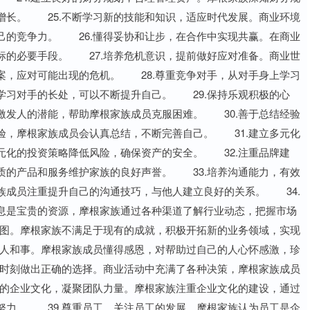
增长。 25.不断学习新的技能和知识，适应时代发展。商业环境
己的竞争力。 26.懂得妥协和让步，在合作中实现共赢。在商业
标的必要手段。 27.培养危机意识，提前做好应对准备。商业世
案，应对可能出现的危机。 28.尊重竞争对手，从对手身上学习
学习对手的长处，可以不断提升自己。 29.保持乐观积极的心
激发人的潜能，帮助摩根家族成员克服困难。 30.善于总结经验
验，摩根家族成员会认真总结，不断完善自己。 31.建立多元化
元化的投资策略降低风险，确保资产的安全。 32.注重品牌建
质的产品和服务维护家族的良好声誉。 33.培养沟通能力，有效
族成员注重提升自己的沟通技巧，与他人建立良好的关系。 34.
息是宝贵的资源，摩根家族通过各种渠道了解行业动态，把握市场
版图。摩根家族不满足于现有的成就，积极开拓新的业务领域，实现
的人和事。摩根家族成员懂得感恩，对帮助过自己的人心怀感激，珍
键时刻做出正确的选择。商业活动中充满了各种决策，摩根家族成员
好的企业文化，凝聚团队力量。摩根家族注重企业文化的建设，通过
努力。 39.尊重员工，关注员工的发展。摩根家族认为员工是企