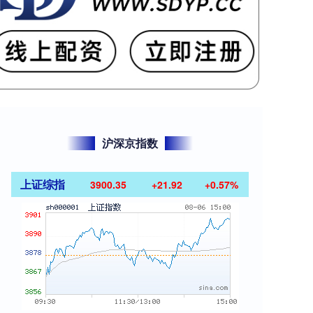
沪深京指数
上证综指
3900.35
+21.92
+0.57%