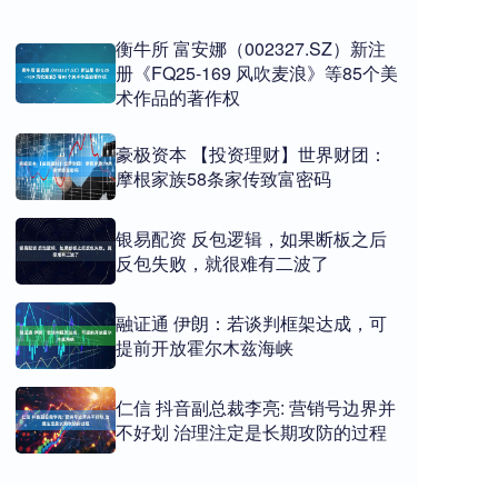
衡牛所 富安娜（002327.SZ）新注
册《FQ25-169 风吹麦浪》等85个美
术作品的著作权
豪极资本 【投资理财】世界财团：
摩根家族58条家传致富密码
银易配资 反包逻辑，如果断板之后
反包失败，就很难有二波了
融证通 伊朗：若谈判框架达成，可
提前开放霍尔木兹海峡
仁信 抖音副总裁李亮: 营销号边界并
不好划 治理注定是长期攻防的过程