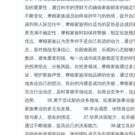
划的重要性，通过科学的理财方式确保家族财富的稳定
不断变化，摩根家族成员始终保持学习的热情，提升自
谈判和人际交往中，摩根家族明白适当的妥协是达成目
界充满不确定性，摩根家族时刻保持警惕，制定应急预
优点。摩根家族认为竞争对手是自己前进的动力，通过
态，面对挑战充满信心。在困难面前，乐观的心态能够
教训，避免重复犯错。每一次成功或失败都是宝贵的经
的投资组合，分散风险。在投资领域，摩根家族通过多
设，维护家族声誉。摩根家族深知品牌的价值，通过优
地表达自己的想法。良好的沟通是成功的关键，摩根家
关注行业动态，及时掌握市场信息。在商业竞争中，信
趋势。 35.勇于尝试新的业务领域，拓展家族事业
家族事业的多元化发展。 36.学会感恩，珍惜身边
惜与家人、朋友的情谊。 37.培养决策能力，在关
通过不断锻炼，提高自己的决策能力。 38.建立良
共同的价值观和目标，激励团队成员为实现家族事业而