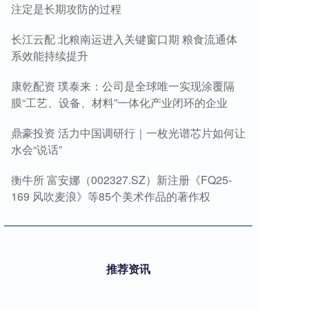
注定是长期攻防的过程
长江云配 北粮南运进入关键窗口期 粮食流通体
系效能持续提升
康乾配资 璞泰来：公司是全球唯一实现涂覆隔
膜“工艺、设备、材料”一体化产业闭环的企业
鼎豪投资 活力中国调研行｜一枚光谱芯片如何让
水会“说话”
衡牛所 富安娜（002327.SZ）新注册《FQ25-
169 风吹麦浪》等85个美术作品的著作权
推荐资讯