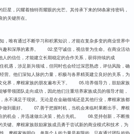
巨星，闪耀着独特而耀眼的光芒。其传承下来的58条家传密码，
衰的关键所在。
知，唯有通过不断学习和积累知识，才能在复杂多变的商业世界中
兴趣和深厚的素养。 02.坚守诚信，视信誉为生命。在商业活动
他人的信任，才能建立长期稳定的合作关系，获得持续的成
抓住机遇，涉足新兴领域，但同时也会经过深思熟虑，评估风险，确
的经营。他们深知人脉的力量，积极与各界精英建立良好的关系，为
文化界，摩根家族的朋友遍布天下。 05.培养领导力，鼓励家族
能够带领团队走向成功，因此他们注重培养家族成员的领导才能，
越，永不满足于现状。无论是在金融领域还是其他行业，摩根家族都
中做到最好。 07.善于把握时机，当机会来临时果断出手。摩根
在的机会，并迅速做出决策，抢占先机。 08.坚持创新，不断推
的关键。摩根家族鼓励家族成员勇于尝试新的商业模式和技术，为
要性。摩根家族明白，单靠个人的力量是有限的，只有通过团队的协