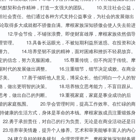
的默契和合作精神，打造一支强大的团队。 10.关注社会公益，
担社会责任。他们通过各种方式支持公益事业，为社会的发展做出
无论取得多大成就都不骄傲自满。摩根家族深知骄傲会使人失去前进
 12.学会节俭，不铺张浪费。即使财富雄厚，摩根家族依然倡导
理管理。 13.具备长远眼光，不被短期利益所迷惑。在投资和决
潜力。 14.培养坚韧不拔的精神，面对困难和挫折不轻易放弃。
定的信念，努力克服困难。 15.尊重传统，但不拘泥于传统。摩
据时代的发展做出调整。 16.注重细节，细节决定成败。在商业
尽美。 17.善于倾听他人意见，博采众长。他们明白一个人的智
路，做出更明智的决策。 18.培养独立思考能力，不盲目跟从。
思考，做出自己的判断。 19.重视家庭，家庭是事业成功的后
谐的家庭氛围。 20.学会管理时间，提高工作效率。在忙碌的商
保持健康的生活方式，身体是革命的本钱。摩根家族成员注重锻炼身
22.勇于承担责任，对自己的行为负责。无论是在商业活动还是日
23.培养审美情趣，提升个人修养。艺术和审美能够丰富人的内心
 24.建立良好的财务规划，合理管理资产。摩根家族深知财务规