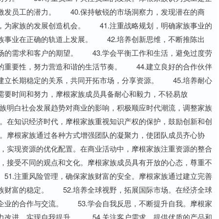
激发员工的潜力。 40.保持敏锐的市场洞察力，发现潜在的商
，为家族的发展创造机会。 41.注重战略规划，明确家族事业的
族事业在正确的轨道上发展。 42.培养创新思维，不断推陈出
场的需求和客户的期望。 43.学会平衡工作和生活，避免过度劳
的重要性，努力营造和谐的生活节奏。 44.建立良好的合作伙伴
建立长期稳定的关系，共同开拓市场，分享资源。 45.培养耐心
需要时间和努力，摩根家族成员具备耐心和毅力，不轻易放
家族明白社会发展趋势对商业的影响，积极顺应时代潮流，调整家族
果。在知识经济时代，摩根家族重视知识产权的保护，鼓励创新和创
队。摩根家族通过各种方式增强团队的凝聚力，使团队成员齐心协
源，实现资源的优化配置。在商业活动中，摩根家族注重资源的整合
态，接受不同的观点和文化。摩根家族成员具有开放的心态，尊重不
51.注重风险管理，确保家族财富的安全。摩根家族通过建立完善
族财富的稳定。 52.培养全球视野，拓展国际市场。在经济全球
企业的合作与交流。 53.学会自我反思，不断提升自我。摩根家
力改进，实现自我提升。 54.关注客户需求，提供优质的产品和