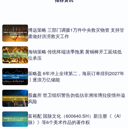
博远策略 三部门调拨1万件中央救灾物资 支持甘
肃做好洪涝救灾工作
海纳策略 传统终端淡季拖累 黄铜棒开工延续低
位承压
策略盈 6年冲上全球第二，海辰订单排到2027年
丨逐浪万亿储能
股鑫所 世卫组织警告勿低估非洲埃博拉疫情外溢
风险
富裕配 国脉文化（600640.SH）新注册《《A!
脉》》等6个美术作品的著作权