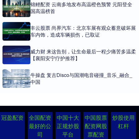
锦鲤配资 云南多地发布高温橙色预警 元阳登全
国高温榜首
丰云股票 尚界汽车：北京车展有观众蓄意破坏展
车内饰，造成车辆损伤，已取证
威力财 来这告别，让生命最后一程少痛苦多温柔
【襄阳安宁疗护推荐】
牛操盘 复古Disco与国潮电音碰撞_音乐_融合_
中国
冠盈配资
全国配资
中国十大
中国股票
炒股使用
最好的公
正规炒股
配资网股
杠杆
司
平台
票配资