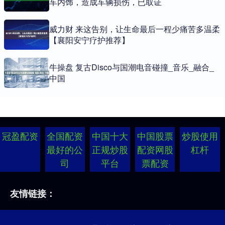
车内饰，造成车辆损伤，已取证
威力财 来这告别，让生命最后一程少痛苦多温柔
【襄阳安宁疗护推荐】
牛操盘 复古Disco与国潮电音碰撞_音乐_融合_
中国
冠盈配资
全国配资
中国十大
中国股票
炒股使用
最好的公
正规炒股
配资网股
杠杆
司
平台
票配资
友情链接：