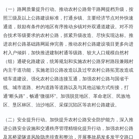
（一）路网质量提升行动。推动农村公路骨干路网提档升级，按
照三级及以上公路建设标准，打通乡镇、主要经济节点对外快速
通道，鼓励有条件的地区有序推动乡镇对外双通道建设。对不符
合技术等级要求的农村公路，抓紧升级改造、尽快实现达标。推
进农村公路基础路网延伸完善，推动农村公路建设项目更多向进
村入户倾斜，加快推进建制村通等级路、较大人口规模自然村
（组）通硬化路建设，统筹规划和实施农村公路穿村路段兼顾村
内主干道功能，实施老旧公路改造以及过窄农村公路拓宽改造或
错车道建设。强化农村公路连接互通，加强农村公路与国省干
线、城市道路、村内道路等道路以及与其他运输方式衔接，打
通“断头路”，畅通“微循环”。加强脱贫地区、革命老区、民族地
区、垦区林区、治沙地区、采煤沉陷区等农村公路建设。
（二）安全提升行动。加快提升农村公路安全防护能力，深入推
进公路安全设施和交通秩序管理精细化提升行动，加强农村公路
及其桥梁隧道风险隐患排查和整治，开展事故易发多发平交路口