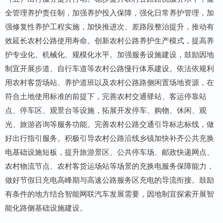
全管理养护责任制，加强养护投入保障，强化日常养护管理，加
强修复性养护工程实施，加快推进次、差路段整治提升，推动有
效延长农村公路使用寿命。创新农村公路养护生产模式，提高养
护专业化、机械化、规模化水平。加强服务设施建设，鼓励因地
制宜开展步道、自行车道等农村公路慢行体系建设。依法依规利
用农村客货场站、养护道班以及农村公路路侧闲置场地资源，在
符合土地使用标准的前提下，完善农村交通驿站、客运停靠站
点、停车区、观景台等设施，拓展开发停车、购物、休闲、观
光、旅游咨询等服务功能。完善农村公路交通引导标志标线，做
好出行指引服务。积极引导农村公路沿线乡镇加快补齐公共充换
电基础设施短板，提升旅游景区、公共停车场、邮政快递网点、
农村物流节点、农村客货运场站等场景的充换电服务保障能力，
做好节假日充电高峰期与高速公路服务区充电的导流衔接。鼓励
有条件的地方结合智能网联汽车发展需要，因地制宜探索开展智
能化路侧基础设施建设。