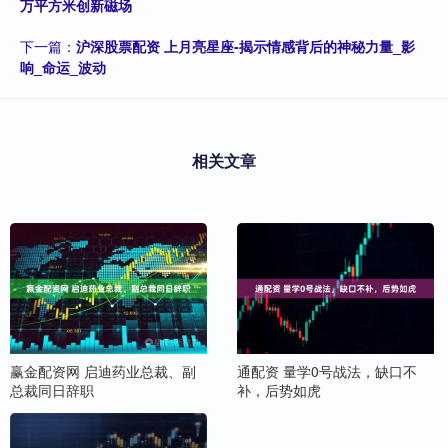
万平方米创新磁场
下一篇：
沪深股票配资 上月亮星座-揭示情感背后的神秘力量_影
响_命运_波动
相关文章
赢金配资网 启迪药业总裁、副
通配资 量学0号战法，缺口不
总裁同日辞职
补，后势如虎