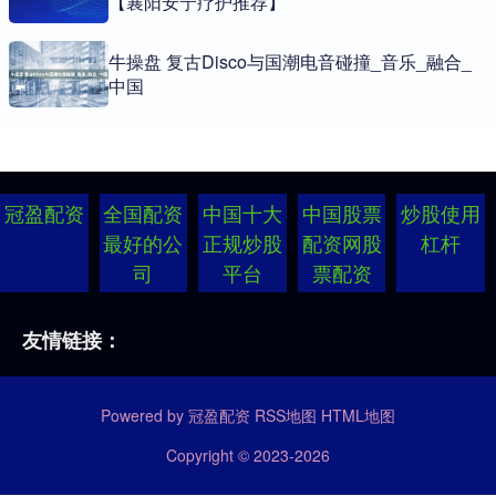
【襄阳安宁疗护推荐】
牛操盘 复古Disco与国潮电音碰撞_音乐_融合_
中国
冠盈配资
全国配资
中国十大
中国股票
炒股使用
最好的公
正规炒股
配资网股
杠杆
司
平台
票配资
友情链接：
Powered by
冠盈配资
RSS地图
HTML地图
Copyright
© 2023-2026