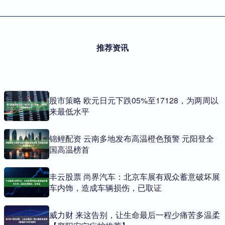
推荐资讯
股市策略 欧元日元下跌05%至17128，为两周以
来最低水平
锦鲤配资 云南多地发布高温橙色预警 元阳登全
国高温榜首
丰云股票 尚界汽车：北京车展有观众蓄意破坏展
车内饰，造成车辆损伤，已取证
威力财 来这告别，让生命最后一程少痛苦多温柔