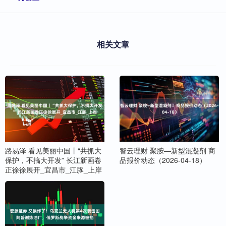
相关文章
路易泽 看见美丽中国丨“共抓大
智云理财 聚胺—新型混凝剂 商
保护，不搞大开发” 长江新画卷
品报价动态（2026-04-18）
正徐徐展开_宜昌市_江豚_上岸