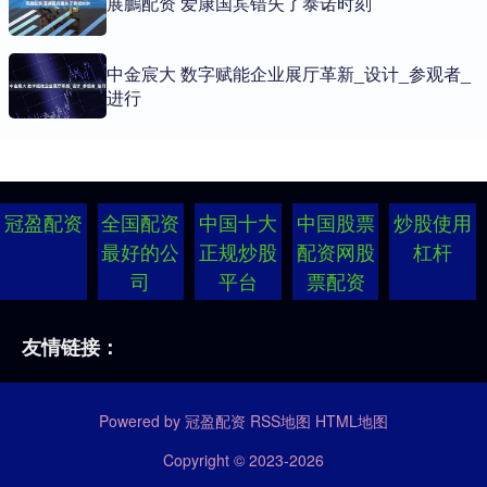
展鵬配资 爱康国宾错失了泰诺时刻
中金宸大 数字赋能企业展厅革新_设计_参观者_
进行
冠盈配资
全国配资
中国十大
中国股票
炒股使用
最好的公
正规炒股
配资网股
杠杆
司
平台
票配资
友情链接：
Powered by
冠盈配资
RSS地图
HTML地图
Copyright
© 2023-2026