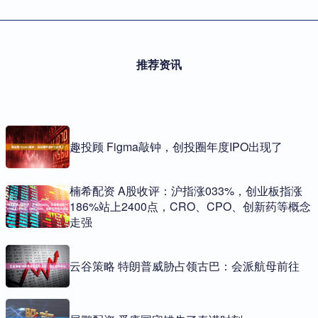
推荐资讯
趣投顾 Figma敲钟，创投圈年度IPO出现了
楠希配资 A股收评：沪指涨033%，创业板指涨
186%站上2400点，CRO、CPO、创新药等概念
走强
云谷策略 特朗普威胁占领古巴：会派航母前往