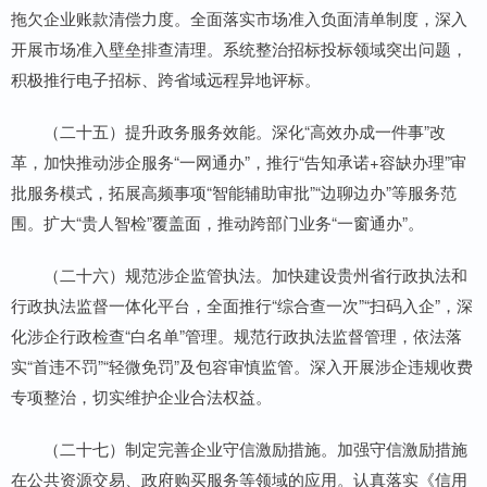
拖欠企业账款清偿力度。全面落实市场准入负面清单制度，深入
开展市场准入壁垒排查清理。系统整治招标投标领域突出问题，
积极推行电子招标、跨省域远程异地评标。
（二十五）提升政务服务效能。深化“高效办成一件事”改
革，加快推动涉企服务“一网通办”，推行“告知承诺+容缺办理”审
批服务模式，拓展高频事项“智能辅助审批”“边聊边办”等服务范
围。扩大“贵人智检”覆盖面，推动跨部门业务“一窗通办”。
（二十六）规范涉企监管执法。加快建设贵州省行政执法和
行政执法监督一体化平台，全面推行“综合查一次”“扫码入企”，深
化涉企行政检查“白名单”管理。规范行政执法监督管理，依法落
实“首违不罚”“轻微免罚”及包容审慎监管。深入开展涉企违规收费
专项整治，切实维护企业合法权益。
（二十七）制定完善企业守信激励措施。加强守信激励措施
在公共资源交易、政府购买服务等领域的应用。认真落实《信用